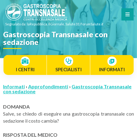
Segnalato da: laRepubblica, IlGiornale, Salute33, ForumSalute.it
Gastroscopia Transnasale con
sedazione
I CENTRI
SPECIALISTI
INFORMATI
Informati
›
Approfondimenti
›
Gastroscopia Transnasale
con sedazione
DOMANDA
Salve, se chiedo di eseguire una gastroscopia transnasale con
sedazione il costo cambia?
RISPOSTA DEL MEDICO