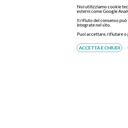
Chiamaci
Noi utilizziamo cookie tecn
esterni come Google Analy
Il rifiuto del consenso pu
integrate nel sito.
Puoi accettare, rifiutare o
Servizio disponibile dal Lunedì al Sabato dalle ore
9:00 alle ore 18:00.
ACCETTA E CHIUDI
Fatti richiamare
Inserisci il tuo numero, ti richiameremo entro 4
ore lavorative:
Acconsento al trattamento dei dati personali ai sensi
del regolamento europeo del 27/04/2016, n. 679 e come
indicato nel documento
normativa sulla privacy
e
cookies
Scrivici su:
Whatsapp 3311232150