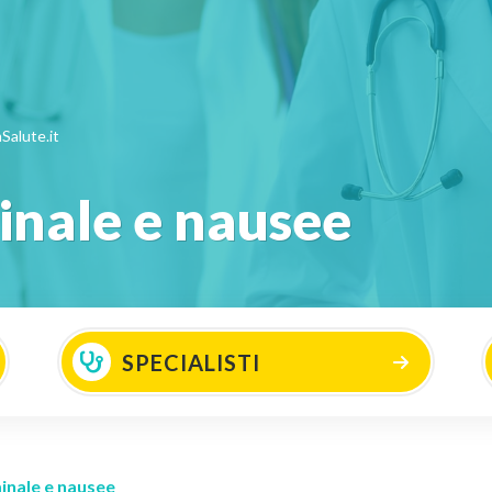
Salute.it
nale e nausee
SPECIALISTI
nale e nausee