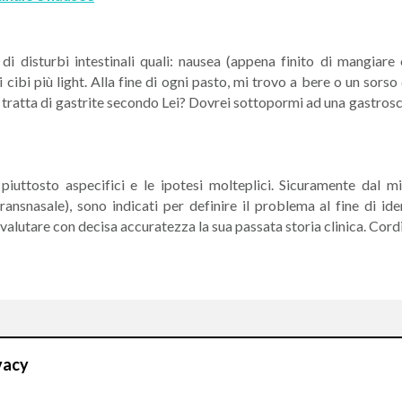
di disturbi intestinali quali: nausea (appena finito di mangiare
 cibi più light. Alla fine di ogni pasto, mi trovo a bere o un sorso
tratta di gastrite secondo Lei? Dovrei sottopormi ad una gastrosco
o piuttosto aspecifici e le ipotesi molteplici. Sicuramente dal m
nsnasale), sono indicati per definire il problema al fine di iden
alutare con decisa accuratezza la sua passata storia clinica. Cord
CONTATTI
vacy