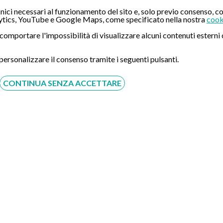
Compila il Form:
ici necessari al funzionamento del sito e, solo previo consenso, co
tics, YouTube e Google Maps, come specificato nella nostra
cook
ò comportare l'impossibilità di visualizzare alcuni contenuti ester
 personalizzare il consenso tramite i seguenti pulsanti.
CONTINUA SENZA ACCETTARE
Acconsento al trattamento dei dati personali ai sensi del
regolamento europeo del 27/04/2016, n. 679 e come indicato
nel documento
normativa sulla privacy
e
cookies