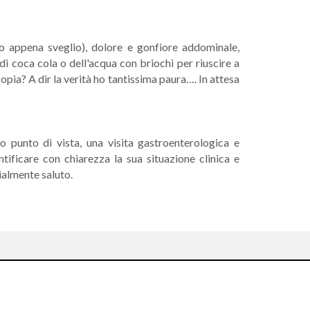
 o appena sveglio), dolore e gonfiore addominale,
 di coca cola o dell'acqua con briochi per riuscire a
pia? A dir la verità ho tantissima paura…. In attesa
io punto di vista, una visita gastroenterologica e
tificare con chiarezza la sua situazione clinica e
ialmente saluto.