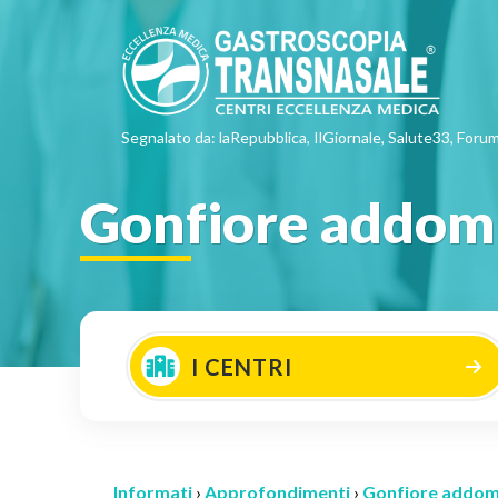
Segnalato da: laRepubblica, IlGiornale, Salute33, Forum
Gonfiore addomi
I CENTRI
Informati
›
Approfondimenti
›
Gonfiore addomi