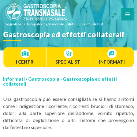
Segnalato da: laRepubblica, IlGiornale, Salute33, ForumSalute.it
Gastroscopia ed effetti collaterali
I CENTRI
SPECIALISTI
INFORMATI
Informati
›
Gastroscopia
›
Gastroscopia ed effetti
collaterali
Una gastroscopia può essere consigliata se si hanno sintomi
come l’indigestione ricorrente, ricorrenti bruciori di stomaco,
dolori alla parte superiore dell’addome, vomito ripetuto,
difficoltà di deglutizione o altri sintomi che provengono
dall’intestino superiore.