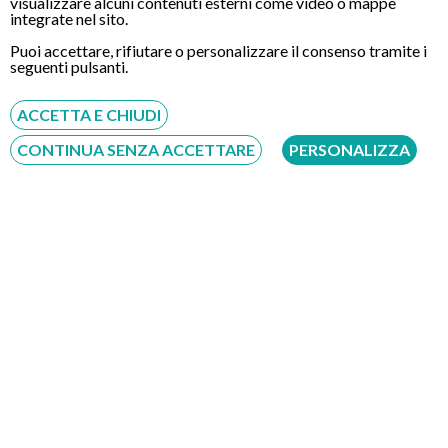
visualizzare alcuni contenuti esterni come video o mappe
integrate nel sito.
Puoi accettare, rifiutare o personalizzare il consenso tramite i
CONTATTI
seguenti pulsanti.
ACCETTA E CHIUDI
Chiamaci
CONTINUA SENZA ACCETTARE
PERSONALIZZA
Servizio disponibile dal Lunedì al Sabato dalle ore 9:00 alle ore 18:00.
Fatti richiamare
Inserisci il tuo numero, ti richiameremo entro 4 ore lavorative:
Acconsento al trattamento dei dati personali ai sensi del regolamento europeo
del 27/04/2016, n. 679 e come indicato nel documento
normativa sulla privacy
e
cookies