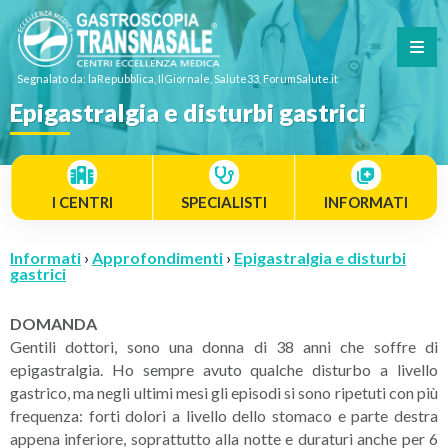
Segnalato da: laRepubblica, IlGiornale, Salute33, ForumSalute.it
Epigastralgia e disturbi gastrici
I CENTRI
SPECIALISTI
INFORMATI
Informati
›
Approfondimenti
›
Epigastralgia e disturbi
gastrici
DOMANDA
Gentili dottori, sono una donna di 38 anni che soffre di
epigastralgia. Ho sempre avuto qualche disturbo a livello
gastrico, ma negli ultimi mesi gli episodi si sono ripetuti con più
frequenza: forti dolori a livello dello stomaco e parte destra
appena inferiore, soprattutto alla notte e duraturi anche per 6