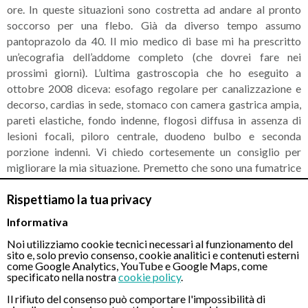
ore. In queste situazioni sono costretta ad andare al pronto
soccorso per una flebo. Già da diverso tempo assumo
pantoprazolo da 40. Il mio medico di base mi ha prescritto
un’ecografia dell’addome completo (che dovrei fare nei
prossimi giorni). L’ultima gastroscopia che ho eseguito a
ottobre 2008 diceva: esofago regolare per canalizzazione e
decorso, cardias in sede, stomaco con camera gastrica ampia,
pareti elastiche, fondo indenne, flogosi diffusa in assenza di
lesioni focali, piloro centrale, duodeno bulbo e seconda
porzione indenni. Vi chiedo cortesemente un consiglio per
migliorare la mia situazione. Premetto che sono una fumatrice
e che la mia alimentazione è abbastanza regolare. Cordiali
Rispettiamo la tua privacy
saluti.
Informativa
RISPOSTA DEL MEDICO
Noi utilizziamo cookie tecnici necessari al funzionamento del
Gentile paziente, in merito a quanto descritto in precedenza,
sito e, solo previo consenso, cookie analitici e contenuti esterni
credo che per definire il quadro sia necessario attendere l’ esito
come Google Analytics, YouTube e Google Maps, come
specificato nella nostra
cookie policy
.
dell’ ecografia in programma ed eseguire una nuova
gastroscopia rispetto a quella del 2008. Cordiali Saluti
Il rifiuto del consenso può comportare l'impossibilità di