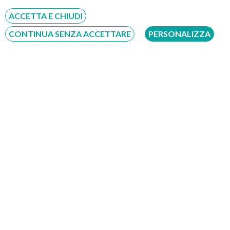
Servizio disponibile dal Lunedì al Sabato dalle ore 9:00 alle ore 18:00.
ACCETTA E CHIUDI
Fatti richiamare
CONTINUA SENZA ACCETTARE
PERSONALIZZA
Inserisci il tuo numero, ti richiameremo entro 4 ore lavorative:
Acconsento al trattamento dei dati personali ai sensi del regolamento europeo
del 27/04/2016, n. 679 e come indicato nel documento
normativa sulla privacy
e
cookies
Scrivici su:
Whatsapp 3311232150
Dal Lunedì al Sabato dalle ore 9:00 alle ore 18:00.
Compila il Form: