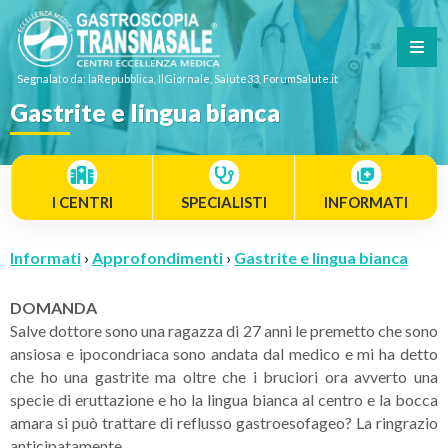
Segnalato da: laRepubblica, IlGiornale, Salute33, ForumSalute.it
Gastrite e lingua bianca
I CENTRI
SPECIALISTI
INFORMATI
Informati
›
Approfondimenti
›
Gastrite e lingua bianca
DOMANDA
Salve dottore sono una ragazza di 27 anni le premetto che sono
ansiosa e ipocondriaca sono andata dal medico e mi ha detto
che ho una gastrite ma oltre che i bruciori ora avverto una
specie di eruttazione e ho la lingua bianca al centro e la bocca
amara si può trattare di reflusso gastroesofageo? La ringrazio
anticipatamente