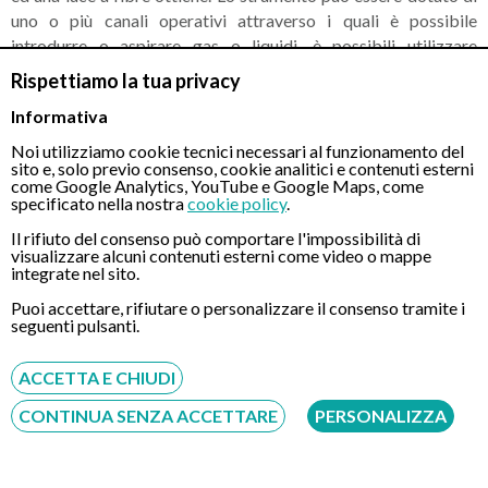
uno o più canali operativi attraverso i quali è possibile
introdurre o aspirare gas o liquidi, è possibili utilizzare
strumenti vari quali ad esempio pinze da biopsie, aghi o
Rispettiamo la tua privacy
strumenti per il recupero di polipi.
Informativa
Anche per la
gastroscopia transnasale
esistono dei miti che
Noi utilizziamo cookie tecnici necessari al funzionamento del
sito e, solo previo consenso, cookie analitici e contenuti esterni
bisogna assolutamente sfatare per evitare di avere tensioni
come Google Analytics, YouTube e Google Maps, come
psicologiche immotivate.
specificato nella nostra
cookie policy
.
Il rifiuto del consenso può comportare l'impossibilità di
Non preoccupatevi, la
gastroscopia transnasale
è un esame
visualizzare alcuni contenuti esterni come video o mappe
mini invasivo, quindi alla portata di tutti. Bisogna tenere in
integrate nel sito.
considerazione che il tubo inserito nel naso è mediamente di 4
Puoi accettare, rifiutare o personalizzare il consenso tramite i
millimetri e questo vi permetterà di parlare liberamente,
seguenti pulsanti.
dialogando con il dottore e le infermiere. Potrete ascoltare
tutte le indicazioni date senza problemi, infatti, sarà proprio il
ACCETTA E CHIUDI
medico a dirvi cosa fare per rendere ancora più veloci e agevoli
CONTINUA SENZA ACCETTARE
PERSONALIZZA
le manovre all’interno del tratto digerente. La durata della
gastroscopia transnasale è di pochi minuti.