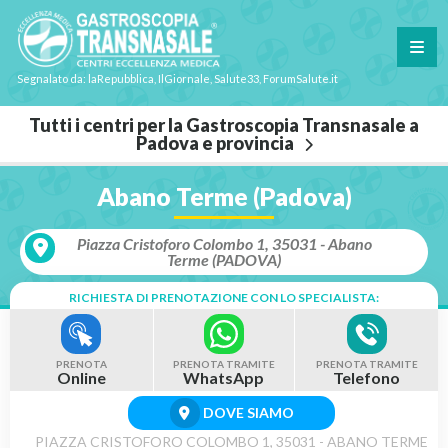
Segnalato da: laRepubblica, IlGiornale, Salute33, ForumSalute.it
Tutti i centri per la Gastroscopia Transnasale a
Padova e provincia
Abano Terme (Padova)
Piazza Cristoforo Colombo 1, 35031 - Abano
Terme (PADOVA)
RICHIESTA DI PRENOTAZIONE CON LO SPECIALISTA:
PRENOTA
PRENOTA TRAMITE
PRENOTA TRAMITE
Online
WhatsApp
Telefono
DOVE SIAMO
PIAZZA CRISTOFORO COLOMBO 1, 35031 - ABANO TERME