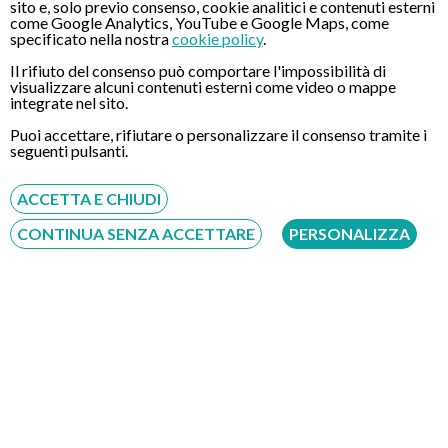
sito e, solo previo consenso, cookie analitici e contenuti esterni
come Google Analytics, YouTube e Google Maps, come
Diagnosi e terapie innovative dell’esofago di Barrett
specificato nella nostra
cookie policy
.
Diagnosi precoce mediante cromoendoscopia e
Il rifiuto del consenso può comportare l'impossibilità di
magnificazione delle lesioni early del tratto digestivo
visualizzare alcuni contenuti esterni come video o mappe
integrate nel sito.
Diagnosi precoce mediante fotoluminescenza delle lesioni
Puoi accettare, rifiutare o personalizzare il consenso tramite i
early del tratto digestivo
seguenti pulsanti.
Terapia endoscopica delle complicanze dell’ipertensione
portale.
ACCETTA E CHIUDI
Terapia palliativa delle neoplasie del tratto digestivo (Laser,
CONTINUA SENZA ACCETTARE
PERSONALIZZA
Protesi, PDT, Argon beam ecc.)
Terapia endoscopica delle lesioni early del tratto digestivo.
Studio mediante endoscopio confocale dell’efficacia dei
farmaci antiangiogenetici nelle neoplasie avanzate del
colon-retto
Terapia endoscopica dei diverticoli di Zenker
Ecoendoscopia