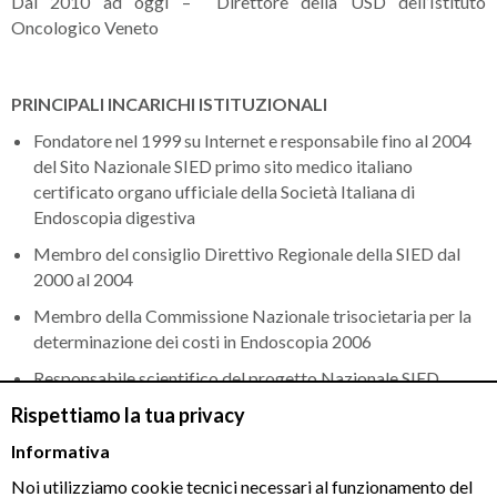
Dal 2010 ad oggi – Direttore della USD dell’Istituto
Oncologico Veneto
PRINCIPALI INCARICHI ISTITUZIONALI
Fondatore nel 1999 su Internet e responsabile fino al 2004
del Sito Nazionale SIED primo sito medico italiano
certificato organo ufficiale della Società Italiana di
Endoscopia digestiva
Membro del consiglio Direttivo Regionale della SIED dal
2000 al 2004
Membro della Commissione Nazionale trisocietaria per la
determinazione dei costi in Endoscopia 2006
Responsabile scientifico del progetto Nazionale SIED
“Digestendo”, piattaforma multidisciplinare per la gestione
Rispettiamo la tua privacy
del paziente gastroenterologico.
Informativa
Noi utilizziamo cookie tecnici necessari al funzionamento del
ATTIVITA’ DI RICERCA