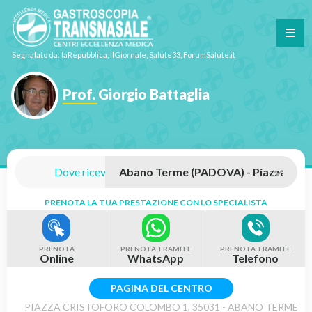
Segnalato da: laRepubblica, IlGiornale, Salute33, ForumSalute.it
Prof. Giorgio Battaglia
Dove riceve:
PRENOTA LA TUA PRESTAZIONE CON LO SPECIALISTA
PRENOTA
PRENOTA TRAMITE
PRENOTA TRAMITE
Online
WhatsApp
Telefono
PAGINA DEL CENTRO
PIAZZA CRISTOFORO COLOMBO 1, 35031 - ABANO TERME