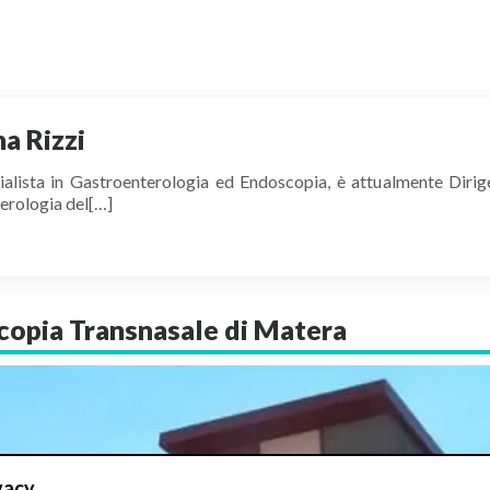
a Rizzi
alista in Gastroenterologia ed Endoscopia, è attualmente Dirig
erologia del[…]
scopia Transnasale di Matera
vacy