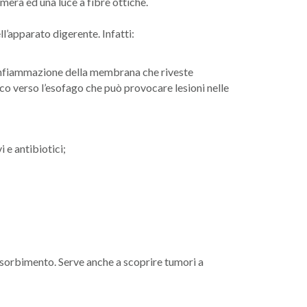
mera ed una luce a fibre ottiche.
l’apparato digerente. Infatti:
infiammazione della membrana che riveste
aco verso l’esofago che può provocare lesioni nelle
 e antibiotici;
assorbimento. Serve anche a scoprire tumori a
LEGGI