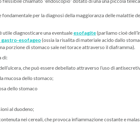
nto flessibile chiamato “endoscopio” dotato di una una piccola teleca
 fondamentale per la diagnosi della maggioranza delle malattie del
è utile diagnosticare una eventuale
esofagite
(parliamo cioè dell’
o gastro-esofageo
(ossia la risalita di materiale acido dallo stom
i una porzione di stomaco sale nel torace attraverso il diaframma).
 di:
ell’ulcera, che può essere debellato attraverso l’uso di antisecretivi
ella mucosa dello stomaco;
cosa dello stomaco
sioni al duodeno;
ina contenuta nei cereali, che provoca infiammazione costante e mal