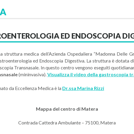
RA
ROENTEROLOGIA ED ENDOSCOPIA DI
na struttura medica dell’Azienda Ospedaliera “Madonna Delle Gra
gastroenterologia ed Endoscopia Digestiva. La struttura è dotata
roscopia Transnasale. In questo centro vengono eseguiti quotidian
nsnasale
(mininvasiva).
Visualizza il video della gastroscopia t
onato da Eccellenza Medica è la
Dr.ssa Marina Rizzi
Mappa del centro di Matera
Contrada Cattedra Ambulante – 75100, Matera