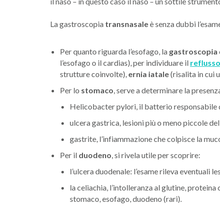
il naso – in questo caso il naso – un sottile strume
La gastroscopia
transnasale
è senza dubbi l’esame
Per quanto riguarda l’esofago, la
gastroscopia
l’esofago o il cardias), per individuare il
refluss
strutture coinvolte),
ernia iatale
(risalita in cu
Per lo
stomaco
, serve a determinare la presenza
Helicobacter pylori, il batterio responsabile d
ulcera gastrica, lesioni più o meno piccole d
gastrite, l’infiammazione che colpisce la mu
Per il
duodeno
, si rivela utile per scoprire:
l’ulcera duodenale: l’esame rileva eventuali le
la celiachia, l’intolleranza al glutine, prote
stomaco, esofago, duodeno (rari).