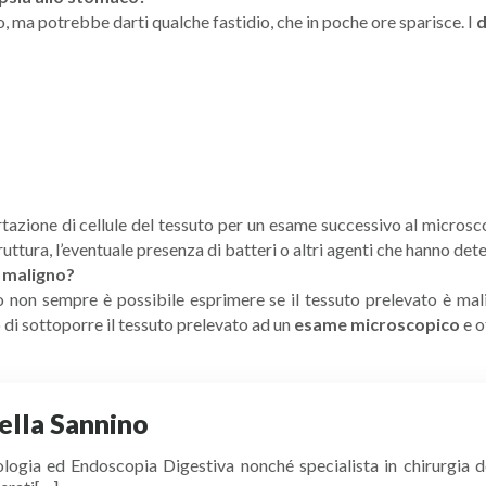
 ma potrebbe darti qualche fastidio, che in poche ore sparisce. I
d
rtazione di cellule del tessuto per un esame successivo al microscop
ruttura, l’eventuale presenza di batteri o altri agenti che hanno de
è maligno?
o non sempre è possibile esprimere se il tessuto prelevato è ma
o di sottoporre il tessuto prelevato ad un
esame microscopico
e o
ella Sannino
logia ed Endoscopia Digestiva nonché specialista in chirurgia d