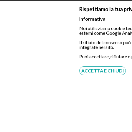
medico presso l’unità op
Rispettiamo la tua pri
Informativa
Noi utilizziamo cookie tecn
Foto del centro per la Gastro
esterni come Google Analy
Il rifiuto del consenso pu
integrate nel sito.
Puoi accettare, rifiutare o
ACCETTA E CHIUDI