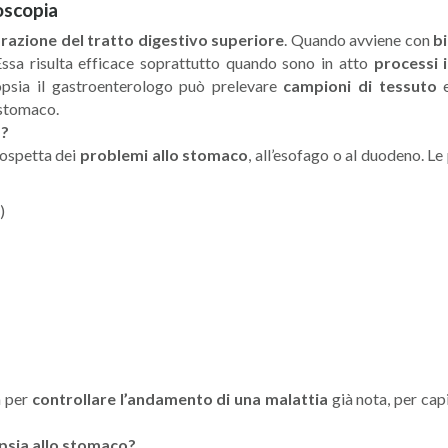
oscopia
razione del tratto digestivo superiore
. Quando avviene con
b
 Essa risulta efficace soprattutto quando sono in atto
processi 
iopsia il gastroenterologo può prelevare
campioni di tessuto
e
 stomaco.
a?
sospetta dei
problemi allo stomaco
, all’esofago o al duodeno. L
)
a per
controllare l’andamento di una malattia
già nota, per cap
psia allo stomaco?