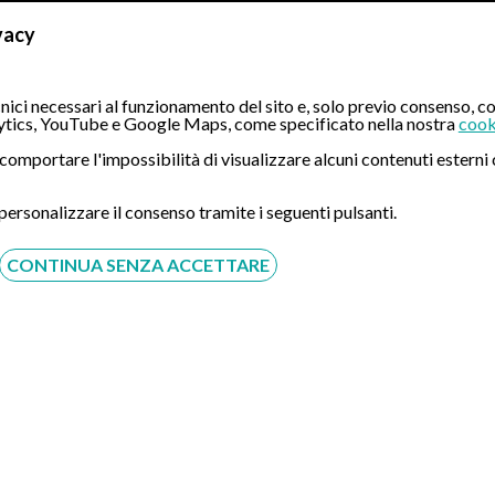
erati[…]
vacy
ici necessari al funzionamento del sito e, solo previo consenso, co
scopia Transnasale di Napoli – Monaldi
tics, YouTube e Google Maps, come specificato nella nostra
cook
ò comportare l'impossibilità di visualizzare alcuni contenuti ester
 personalizzare il consenso tramite i seguenti pulsanti.
CONTINUA SENZA ACCETTARE