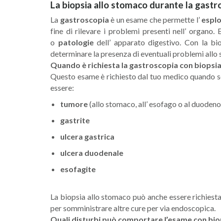
La biopsia allo stomaco durante la gastr
La
gastroscopia
è un esame che permette l’
esplo
fine di rilevare i problemi presenti nell’ organo.
o
patologie
dell’ apparato digestivo. Con la b
determinare la presenza di eventuali problemi allo
Quando è richiesta la gastroscopia con biopsi
Questo esame è richiesto dal tuo medico quando 
essere:
tumore
(allo stomaco, all’ esofago o al duodeno
gastrite
ulcera gastrica
ulcera duodenale
esofagite
La biopsia allo stomaco può anche essere richiest
per somministrare altre cure per via endoscopica.
Quali disturbi può comportare l’esame con bio