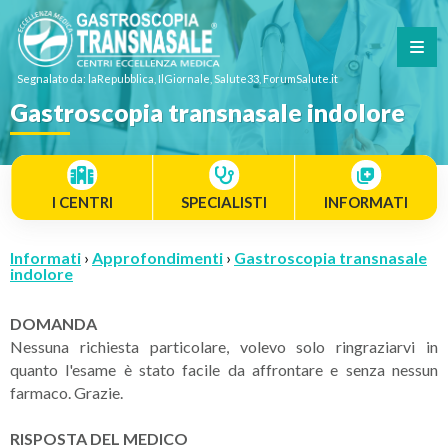
Segnalato da: laRepubblica, IlGiornale, Salute33, ForumSalute.it
Gastroscopia transnasale indolore
I CENTRI
SPECIALISTI
INFORMATI
Informati
›
Approfondimenti
›
Gastroscopia transnasale
indolore
DOMANDA
Nessuna richiesta particolare, volevo solo ringraziarvi in
quanto l'esame è stato facile da affrontare e senza nessun
farmaco. Grazie.
RISPOSTA DEL MEDICO