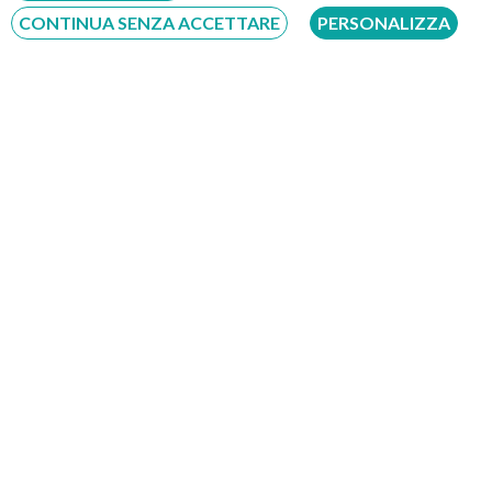
CONTINUA SENZA ACCETTARE
PERSONALIZZA
Scrivici su:
Whatsapp 3311232150
Dal Lunedì al Sabato dalle ore 9:00 alle ore 18:00.
Compila il Form: