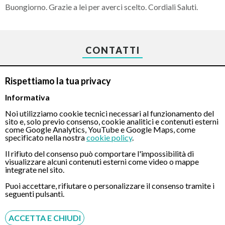
Buongiorno. Grazie a lei per averci scelto. Cordiali Saluti.
CONTATTI
Rispettiamo la tua privacy
Chiamaci
Informativa
Noi utilizziamo cookie tecnici necessari al funzionamento del
sito e, solo previo consenso, cookie analitici e contenuti esterni
come Google Analytics, YouTube e Google Maps, come
specificato nella nostra
cookie policy
.
Il rifiuto del consenso può comportare l'impossibilità di
Servizio disponibile dal Lunedì al Sabato dalle ore 9:00 alle ore 18:00.
visualizzare alcuni contenuti esterni come video o mappe
integrate nel sito.
Fatti richiamare
Puoi accettare, rifiutare o personalizzare il consenso tramite i
Inserisci il tuo numero, ti richiameremo entro 4 ore lavorative:
seguenti pulsanti.
Acconsento al trattamento dei dati personali ai sensi del regolamento europeo
del 27/04/2016, n. 679 e come indicato nel documento
normativa sulla privacy
e
cookies
ACCETTA E CHIUDI