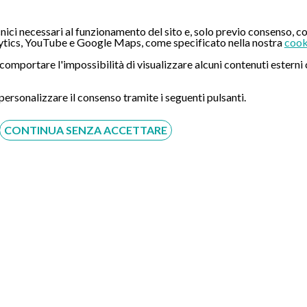
ura verificare l'effettiva disponibilità e ricontattarti.
ici necessari al funzionamento del sito e, solo previo consenso, co
tics, YouTube e Google Maps, come specificato nella nostra
cook
ipato.
ò comportare l'impossibilità di visualizzare alcuni contenuti ester
Prestazione
 personalizzare il consenso tramite i seguenti pulsanti.
CONTINUA SENZA ACCETTARE
 cosciente
e profonda
cosciente