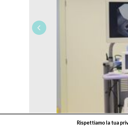
Rispettiamo la tua pri
Richiesta di prenotazione con 