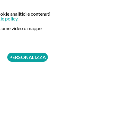
okie analitici e contenuti
ie policy
.
ni come video o mappe
Prenota tramite
Online
Whatsapp
Telefono
130 €
PERSONALIZZA
150 €
332 €
332 €
390 €