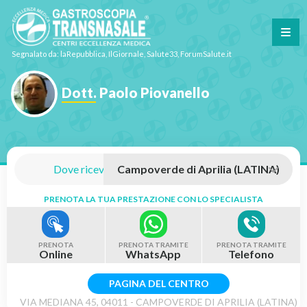
Segnalato da: laRepubblica, IlGiornale, Salute33, ForumSalute.it
Dott. Paolo Piovanello
Dove riceve:
PRENOTA LA TUA PRESTAZIONE CON LO SPECIALISTA
PRENOTA
PRENOTA TRAMITE
PRENOTA TRAMITE
Online
WhatsApp
Telefono
PAGINA DEL CENTRO
VIA MEDIANA 45, 04011 - CAMPOVERDE DI APRILIA (LATINA)