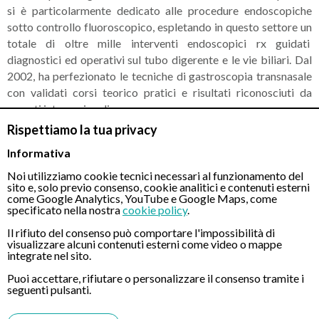
si è particolarmente dedicato alle procedure endoscopiche
sotto controllo fluoroscopico, espletando in questo settore un
totale di oltre mille interventi endoscopici rx guidati
diagnostici ed operativi sul tubo digerente e le vie biliari. Dal
2002, ha perfezionato le tecniche di gastroscopia transnasale
con validati corsi teorico pratici e risultati riconosciuti da
esperti internazionali.
Rispettiamo la tua privacy
Dal 1999 il
Dr. Vincenzo Caravello
ha perfezionato le
Informativa
tecniche di gastroscopia transnasale con validati corsi teorico
pratici e risultati riconosciuti da esperti internazionali ed è oggi
Noi utilizziamo cookie tecnici necessari al funzionamento del
sito e, solo previo consenso, cookie analitici e contenuti esterni
ritenuto uno dei migliori esperti della Gastroscopia
come Google Analytics, YouTube e Google Maps, come
Transnasale. Ha scritto oltre 40 articoli scientifici in area
specificato nella nostra
cookie policy
.
gastroenterologica pubblicati su riviste nazioni ed
Il rifiuto del consenso può comportare l'impossibilità di
internazionali ed ha svolto molteplici relazioni in meeting e
visualizzare alcuni contenuti esterni come video o mappe
integrate nel sito.
Congressi anche internazionali.
Puoi accettare, rifiutare o personalizzare il consenso tramite i
Verifica su Federazione Nazione Ordine dei Medici –
seguenti pulsanti.
FNOMCeO