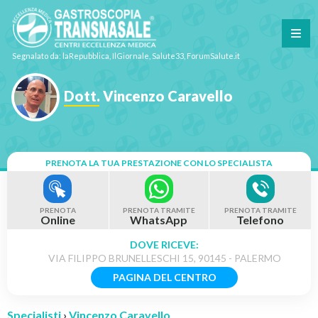
Segnalato da: laRepubblica, IlGiornale, Salute33, ForumSalute.it
Dott. Vincenzo Caravello
PRENOTA LA TUA PRESTAZIONE CON LO SPECIALISTA
PRENOTA
PRENOTA TRAMITE
PRENOTA TRAMITE
Online
WhatsApp
Telefono
DOVE RICEVE:
VIA FILIPPO BRUNELLESCHI 15, 90145 - PALERMO
PAGINA DEL CENTRO
Specialisti
›
Vincenzo Caravello