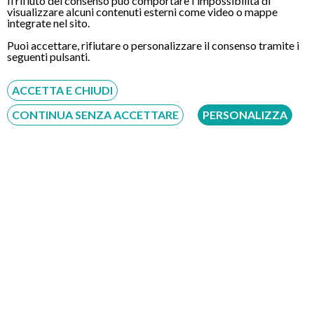
Il rifiuto del consenso può comportare l'impossibilità di
visualizzare alcuni contenuti esterni come video o mappe
integrate nel sito.
Puoi accettare, rifiutare o personalizzare il consenso tramite i
seguenti pulsanti.
CONTATTI
ACCETTA E CHIUDI
CONTINUA SENZA ACCETTARE
PERSONALIZZA
Chiamaci
Servizio disponibile dal Lunedì al Sabato dalle ore 9:00 alle ore 18:00.
Fatti richiamare
Inserisci il tuo numero, ti richiameremo entro 4 ore lavorative:
Acconsento al trattamento dei dati personali ai sensi del regolamento europeo
del 27/04/2016, n. 679 e come indicato nel documento
normativa sulla privacy
e
cookies