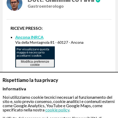
Gastroenterologo
RICEVE PRESSO:
Ancona INRCA
Via della Montagnola 81 - 60127 - Ancona
Per visualizzare questa
mappa è necessario
accettare i cookie.
Modifica preferenze
cookie
Rispettiamo la tua privacy
Gastroscopia Transnasale indolore -
250 €
Informativa
Noi utilizziamo cookie tecnici necessari al funzionamento del
PRENOTA
sito e, solo previo consenso, cookie analitici e contenuti esterni
come Google Analytics, YouTube e Google Maps, come
specificato nella nostra
cookie policy
.