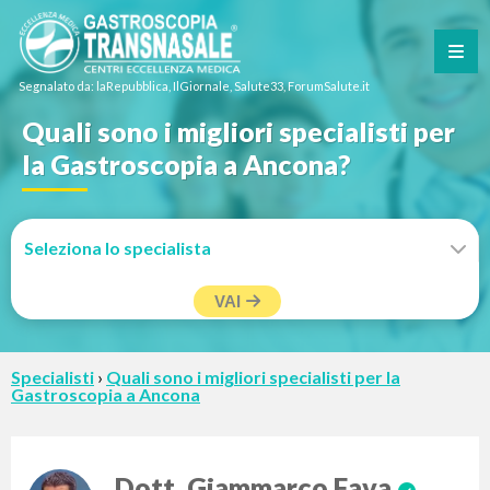
Segnalato da: laRepubblica, IlGiornale, Salute33, ForumSalute.it
Quali sono i migliori specialisti per
la Gastroscopia a Ancona?
VAI
Specialisti
›
Quali sono i migliori specialisti per la
Gastroscopia a Ancona
Dott. Giammarco Fava