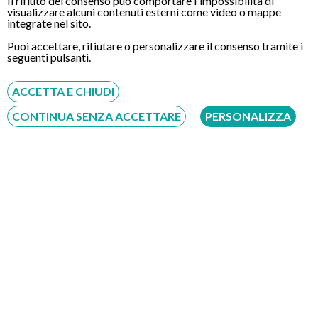
Il rifiuto del consenso può comportare l'impossibilità di
visualizzare alcuni contenuti esterni come video o mappe
integrate nel sito.
Puoi accettare, rifiutare o personalizzare il consenso tramite i
seguenti pulsanti.
CONTATTI
ACCETTA E CHIUDI
CONTINUA SENZA ACCETTARE
PERSONALIZZA
Chiamaci
Servizio disponibile dal Lunedì al Sabato dalle ore 9:00 alle ore 18:00.
Fatti richiamare
Inserisci il tuo numero, ti richiameremo entro 4 ore lavorative:
Acconsento al trattamento dei dati personali ai sensi del regolamento europeo
del 27/04/2016, n. 679 e come indicato nel documento
normativa sulla privacy
e
cookies