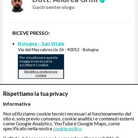
Gastroenterologo
RICEVE PRESSO:
Bologna – San Vitale
Via del Maccabreccia 26 - 40012 - Bologna
Per visualizzare questa
mappa è necessario
accettare i cookie.
Modifica preferenze
cookie
Rispettiamo la tua privacy
Gastroscopia Transnasale indolore -
310 €
Informativa
Noi utilizziamo cookie tecnici necessari al funzionamento del
PRENOTA
sito e, solo previo consenso, cookie analitici e contenuti esterni
come Google Analytics, YouTube e Google Maps, come
specificato nella nostra
cookie policy
.