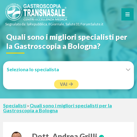
Segnalato da: laRepubblica, IlGiornale, Salute33, ForumSalute.it
Quali sono i migliori specialisti per
la Gastroscopia a Bologna?
VAI
Specialisti
›
Quali sono i migliori specialisti per la
Gastroscopia a Bologna
Dott. Andrea Grilli