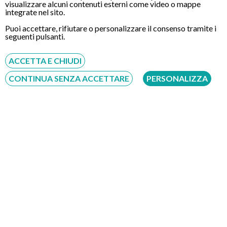
visualizzare alcuni contenuti esterni come video o mappe
integrate nel sito.
Puoi accettare, rifiutare o personalizzare il consenso tramite i
seguenti pulsanti.
CONTATTI
ACCETTA E CHIUDI
Chiamaci
CONTINUA SENZA ACCETTARE
PERSONALIZZA
Servizio disponibile dal Lunedì al Sabato dalle ore 9:00 alle ore 18:00.
Fatti richiamare
Inserisci il tuo numero, ti richiameremo entro 4 ore lavorative:
Acconsento al trattamento dei dati personali ai sensi del regolamento europeo
del 27/04/2016, n. 679 e come indicato nel documento
normativa sulla privacy
e
cookies