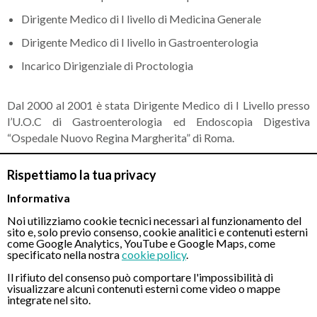
Dirigente Medico di I livello di Medicina Generale
Dirigente Medico di I livello in Gastroenterologia
Incarico Dirigenziale di Proctologia
Dal 2000 al 2001 è stata Dirigente Medico di I Livello presso
l’U.O.C di Gastroenterologia ed Endoscopia Digestiva
“Ospedale Nuovo Regina Margherita” di Roma.
Dal 2001 ad oggi, lavora presso l' Ospedale Sandro Pertini di
Rispettiamo la tua privacy
Roma ricoprendo vari incarichi:
Informativa
Incarico Professionale IP3 di "attività Clinica Disciplinare e
Noi utilizziamo cookie tecnici necessari al funzionamento del
Celiachia"
sito e, solo previo consenso, cookie analitici e contenuti esterni
come Google Analytics, YouTube e Google Maps, come
Incarico Professionale IP3 "Attività Clinica disciplinare e
specificato nella nostra
cookie policy
.
Gastroenterologia clinica, Celiachia e Malattie croniche
Il rifiuto del consenso può comportare l'impossibilità di
intestinali"
visualizzare alcuni contenuti esterni come video o mappe
integrate nel sito.
Dirigente Medico di I livello presso l’U.O.C. di