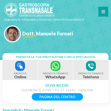
Segnalato da: laRepubblica, IlGiornale, Salute33, ForumSalute.it
Dott. Manuele Furnari
PRENOTA LA TUA PRESTAZIONE CON LO SPECIALISTA
PRENOTA
PRENOTA TRAMITE
PRENOTA TRAMITE
Online
WhatsApp
Telefono
DOVE RICEVE:
VIA MONTE ZOVETTO 27, 16145 - GENOVA
PAGINA DEL CENTRO
Specialisti
›
Manuele Furnari