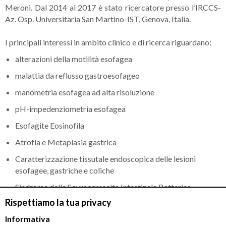
Meroni. Dal 2014 al 2017 è stato ricercatore presso l’IRCCS-
Az. Osp. Universitaria San Martino-IST, Genova, Italia.
I principali interessi in ambito clinico e di ricerca riguardano:
alterazioni della motilità esofagea
malattia da reflusso gastroesofageo
manometria esofagea ad alta risoluzione
pH-impedenziometria esofagea
Esofagite Eosinofila
Atrofia e Metaplasia gastrica
Caratterizzazione tissutale endoscopica delle lesioni
esofagee, gastriche e coliche
Sindrome della Sovraccrescita Intestinale Batterica
Rispettiamo la tua privacy
Disturbi funzionali del tratto digerente
Informativa