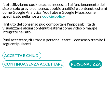
E’ abilitato alla professione di Gastroenterologo nei Paesi
Noi utilizziamo cookie tecnici necessari al funzionamento del
sito e, solo previo consenso, cookie analitici e contenuti esterni
Bassi e Svizzera. E’ autore e co-autore di 64 pubblicazioni
come Google Analytics, YouTube e Google Maps, come
scientifiche internazionali ed è stato relatore presso DDW
specificato nella nostra
cookie policy
.
2014 di Chicago e l’ISDE 2014 di Vancouver, presso il Bridging
Il rifiuto del consenso può comportare l'impossibilità di
Meeting 2013 di Berlino (Germany), il DDW 2012 di San
visualizzare alcuni contenuti esterni come video o mappe
Diego, il DDW 2013 e 2015 di Orlando e Chicago (USA),
integrate nel sito.
nonche presso gli eventi UEGW 2010 Barcellona, 2011
Puoi accettare, rifiutare o personalizzare il consenso tramite i
Stoccolma, 2012 Amsterdam, 2013 Berlino, 2014, Vienna,
seguenti pulsanti.
2015 Barcellona, Vienna 2016.
ACCETTA E CHIUDI
Verifica su Federazione Nazionale Ordine dei Medici –
CONTINUA SENZA ACCETTARE
PERSONALIZZA
FNOMCeO