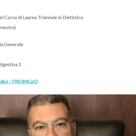
el Corso di Laurea Triennale in Dietistica
emestre)
gia Generale
igestiva 1
Medici – FNOMCeO