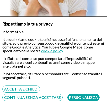
Rispettiamo la tua privacy
Informativa
Gli intingoli e gli alimenti ricchi di grassi, sono franchi nemici di
Noi utilizziamo cookie tecnici necessari al funzionamento del
chi soffre di reflusso perché se da un lato prolungano il tempo
sito e, solo previo consenso, cookie analitici e contenuti esterni
di permanenza del cibo nello stomaco, rallentandone lo
come Google Analytics, YouTube e Google Maps, come
specificato nella nostra
cookie policy
.
svuotamento, dall’altro riducono il tono dello sfintere esofageo
inferiore.
Il rifiuto del consenso può comportare l'impossibilità di
E la lista degli alimenti da evitare, purtroppo, non finisce qui;
visualizzare alcuni contenuti esterni come video o mappe
integrate nel sito.
caffè e thè innanzitutto, ammessi solo se decaffeinati, ma
anche cioccolato, menta, pomodori crudi, superalcolici, bibite
Puoi accettare, rifiutare o personalizzare il consenso tramite i
seguenti pulsanti.
gassate e spezie.
ACCETTA E CHIUDI
Gli alimenti ricchi di proteine (carne, uova, pesce) possono
invece aumentare il tono della valvola che separa stomaco ed
CONTINUA SENZA ACCETTARE
PERSONALIZZA
esofago, a patto che vengano cucinati con metodi di cottura
salutari (vietato il fritto!).