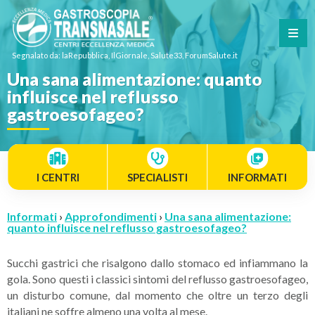
Segnalato da: laRepubblica, IlGiornale, Salute33, ForumSalute.it
Una sana alimentazione: quanto
influisce nel reflusso
gastroesofageo?
I CENTRI
SPECIALISTI
INFORMATI
Informati
›
Approfondimenti
›
Una sana alimentazione:
quanto influisce nel reflusso gastroesofageo?
Succhi gastrici che risalgono dallo stomaco ed infiammano la
gola. Sono questi i classici sintomi del reflusso gastroesofageo,
un disturbo comune, dal momento che oltre un terzo degli
italiani ne soffre almeno una volta al mese.