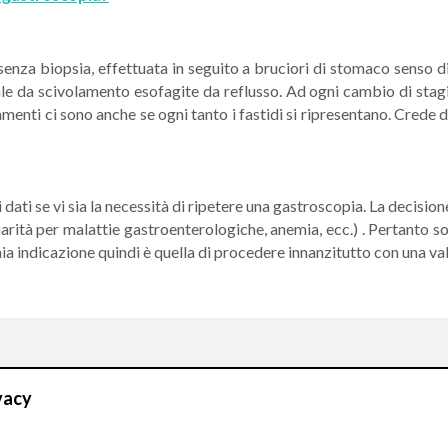
senza biopsia, effettuata in seguito a bruciori di stomaco senso 
atale da scivolamento esofagite da reflusso. Ad ogni cambio di stag
ramenti ci sono anche se ogni tanto i fastidi si ripresentano. Cre
i dati se vi sia la necessità di ripetere una gastroscopia. La decisi
iliarità per malattie gastroenterologiche, anemia, ecc.) . Pertanto
mia indicazione quindi è quella di procedere innanzitutto con una val
CONTATTI
vacy
Compila il Form: