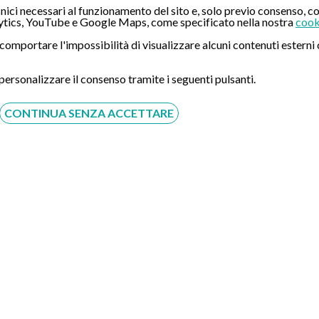
ici necessari al funzionamento del sito e, solo previo consenso, co
tics, YouTube e Google Maps, come specificato nella nostra
cook
ò comportare l'impossibilità di visualizzare alcuni contenuti ester
 personalizzare il consenso tramite i seguenti pulsanti.
CONTINUA SENZA ACCETTARE
Acconsento al trattamento dei dati personali ai sensi del
regolamento europeo del 27/04/2016, n. 679 e come indicato
nel documento
normativa sulla privacy
e
cookies