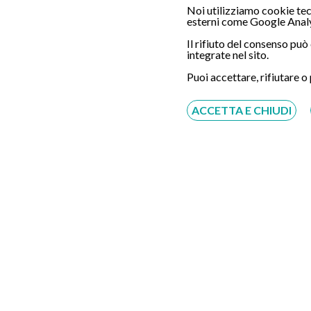
Noi utilizziamo cookie tecn
esterni come Google Analy
Il rifiuto del consenso pu
integrate nel sito.
Servizio disponibile dal Lunedì al Sabato dalle ore
Puoi accettare, rifiutare o
9:00 alle ore 18:00.
ACCETTA E CHIUDI
Fatti richiamare
Inserisci il tuo numero, ti richiameremo entro 4
ore lavorative:
Acconsento al trattamento dei dati personali ai sensi
del regolamento europeo del 27/04/2016, n. 679 e come
indicato nel documento
normativa sulla privacy
e
cookies
Scrivici su:
Whatsapp 3311232150