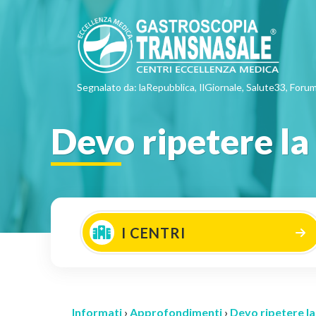
Segnalato da: laRepubblica, IlGiornale, Salute33, Forum
Devo ripetere la
I CENTRI
Informati
›
Approfondimenti
›
Devo ripetere l