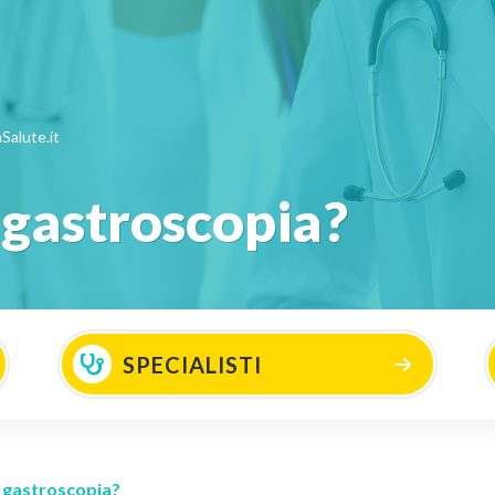
Salute.it
 gastroscopia?
SPECIALISTI
a gastroscopia?