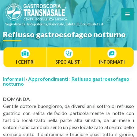
Segnalato da: laRepubblica, IlGiornale, Salute33, ForumSalute.it
Reflusso gastroesofageo notturno
I CENTRI
SPECIALISTI
INFORMATI
Informati
›
Approfondimenti
›
Reflusso gastroesofageo
notturno
DOMANDA
Gentile dottore buongiorno, da diversi anni soffro di reflusso
gastrico con salita dell’acido particolarmente la notte con
fastidio localizzato nella parte alta sinistra, da un mese i
sintomi sono cambiati sento un peso localizzato al centro dello
stomaco sotto il diaframma e bruciore quasi tutto il giorno,