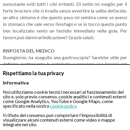
nonostante eviti tutti i cibi irritanti. Di notte mi sveglio per il
forte bruciore che si irradia senza avvertire la salita dell’acido.
un altro sintomo è che questo peso mi sembra come se avessi
lo stomaco che sale verso l’esofago e se io tocco questo punto
ben localizzato sento un fastidio immediato nella gola. Per
favore può darmi un’indicazione? Grazie saluti.
RISPOSTA DEL MEDICO
Buongiorno, ha eseguito una gastroscopia? Sarebbe utile per
definire esattamente la patologia e proporre una terapia più
efficace, possibilmente per via transnasale con una fastidio
Rispettiamo la tua privacy
veramente modestissimo e senza necessità di eseguire
Informativa
sedazione. Cordiali saluti.
Noi utilizziamo cookie tecnici necessari al funzionamento del
sito e, solo previo consenso, cookie analitici e contenuti esterni
come Google Analytics, YouTube e Google Maps, come
specificato nella nostra
cookie policy
.
CONTATTI
Il rifiuto del consenso può comportare l'impossibilità di
visualizzare alcuni contenuti esterni come video o mappe
integrate nel sito.