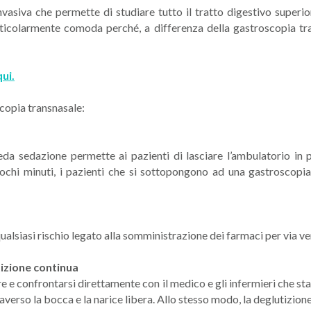
vasiva che permette di studiare tutto il tratto digestivo superio
ticolarmente comoda perché, a differenza della gastroscopia trad
ui.
scopia transnasale:
hieda sedazione permette ai pazienti di lasciare l’ambulatorio i
pochi minuti, i pazienti che si sottopongono ad una gastroscopia
qualsiasi rischio legato alla somministrazione dei farmaci per via v
tizione continua
re e confrontarsi direttamente con il medico e gli infermieri che s
averso la bocca e la narice libera. Allo stesso modo, la deglutizion