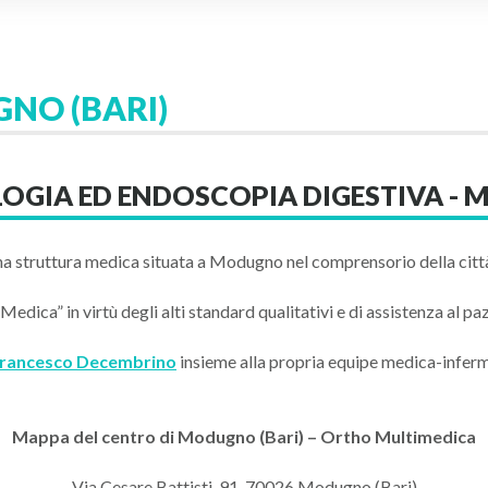
NO (BARI)
OGIA ED ENDOSCOPIA DIGESTIVA - 
a struttura medica situata a Modugno nel comprensorio della citt
edica” in virtù degli alti standard qualitativi e di assistenza al paz
Francesco Decembrino
insieme alla propria equipe medica-infermi
Mappa del centro di Modugno (
Bari) – Ortho Multimedica
Via Cesare Battisti, 91, 70026 Modugno (Bari)