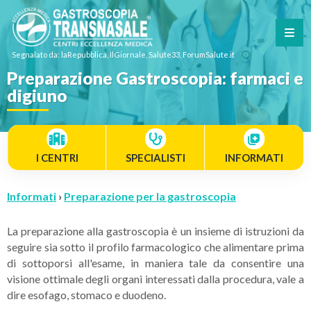
Segnalato da: laRepubblica, IlGiornale, Salute33, ForumSalute.it
Preparazione Gastroscopia: farmaci e
digiuno
I CENTRI
SPECIALISTI
INFORMATI
Informati
›
Preparazione per la gastroscopia
La preparazione alla gastroscopia è un insieme di istruzioni da
seguire sia sotto il profilo farmacologico che alimentare prima
di sottoporsi all'esame, in maniera tale da consentire una
visione ottimale degli organi interessati dalla procedura, vale a
dire esofago, stomaco e duodeno.