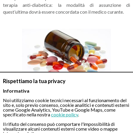
terapia anti-diabetica: la modalità di assunzione di
quest’ultima dovrà essere concordata con il medico curante.
Rispettiamo la tua privacy
Informativa
Preparazione alla gastroscopia: sospensione farmaci
Noi utilizziamo cookie tecnici necessari al funzionamento del
sito e, solo previo consenso, cookie analitici e contenuti esterni
Di seguito le categorie di farmaci che di norma devono essere
come Google Analytics, YouTube e Google Maps, come
sospesi per eseguire una gastroscopia:
specificato nella nostra
cookie policy
.
Il rifiuto del consenso può comportare l'impossibilità di
visualizzare alcuni contenuti esterni come video o mappe
Inibitori della pompa protonica
: Fino a 5 giorni prima