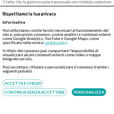
Il fatto che la gastroscopia transnasale non richieda sedazione
permette ai pazienti di lasciare l’ambulatorio in perfetta
Rispettiamo la tua privacy
autonomia, senza dover perdere tempo a smaltire alcun tipo di
effetto collaterale. Dopo pochi minuti, i pazienti che si
Informativa
sottopongono ad una gastroscopia transnasale sono già in
Noi utilizziamo cookie tecnici necessari al funzionamento del
grado di guidare l’auto e riprendere le abituali attività
sito e, solo previo consenso, cookie analitici e contenuti esterni
quotidiane.
come Google Analytics, YouTube e Google Maps, come
specificato nella nostra
cookie policy
.
Niente rischi
Il rifiuto del consenso può comportare l'impossibilità di
L’assenza di sedazione inoltre, permette di evitare qualsiasi
visualizzare alcuni contenuti esterni come video o mappe
integrate nel sito.
rischio legato alla somministrazione dei farmaci per via venosa.
Puoi accettare, rifiutare o personalizzare il consenso tramite i
seguenti pulsanti.
Confronto diretto, respirazione libera e deglutizione
continua
ACCETTA E CHIUDI
Durante tutto l’intervento, i pazienti possono parlare e
confrontarsi direttamente con il medico e gli infermieri che
CONTINUA SENZA ACCETTARE
PERSONALIZZA
stanno eseguendo la gastroscopia transnasale. Inoltre, la
respirazione avviene in completa tranquillità attraverso la
bocca e la narice libera. Allo stesso modo, la deglutizione non
viene mai interrotta.