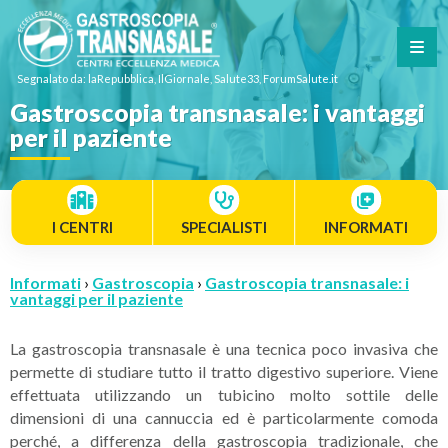
Segnalato da: laRepubblica, IlGiornale, Salute33, ForumSalute.it
Gastroscopia transnasale: i vantaggi
per il paziente
I CENTRI
SPECIALISTI
INFORMATI
Informati
›
Gastroscopia
›
Gastroscopia transnasale: i
vantaggi per il paziente
La gastroscopia transnasale è una tecnica poco invasiva che
permette di studiare tutto il tratto digestivo superiore. Viene
effettuata utilizzando un tubicino molto sottile delle
dimensioni di una cannuccia ed è particolarmente comoda
perché, a differenza della gastroscopia tradizionale, che