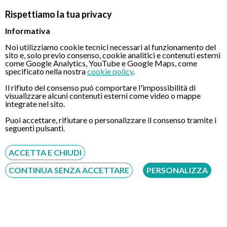
rischio legato alla somministrazione dei farmaci per via venosa.
Rispettiamo la tua privacy
Confronto diretto, respirazione libera e deglutizione
Informativa
continua
Noi utilizziamo cookie tecnici necessari al funzionamento del
Durante tutto l’intervento, i pazienti possono parlare e
sito e, solo previo consenso, cookie analitici e contenuti esterni
confrontarsi direttamente con il medico e gli infermieri che
come Google Analytics, YouTube e Google Maps, come
specificato nella nostra
cookie policy
.
stanno eseguendo la gastroscopia transnasale. Inoltre, la
respirazione avviene in completa tranquillità attraverso la
Il rifiuto del consenso può comportare l'impossibilità di
visualizzare alcuni contenuti esterni come video o mappe
bocca e la narice libera. Allo stesso modo, la deglutizione non
integrate nel sito.
viene mai interrotta.
Puoi accettare, rifiutare o personalizzare il consenso tramite i
seguenti pulsanti.
Riduzione dei fastidi
A differenza delle gastroscopia via bocca, quella transnasale,
ACCETTA E CHIUDI
grazie alla flessibilità dell’endoscopio e alle sue dimensioni
particolarmente ridotte, permette di ridurre al minimo
CONTINUA SENZA ACCETTARE
PERSONALIZZA
eventuali conseguenti fastidi gastrici.
Durata minima della visita
Una gastroscopia transnasale necessita di poco tempo
esplorativo e, proprio grazie alla sua durata particolarmente