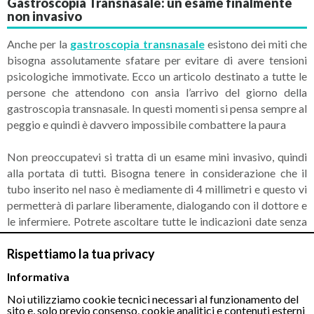
Gastroscopia Transnasale: un esame finalmente
non invasivo
Anche per la
gastroscopia transnasale
esistono dei miti che
bisogna assolutamente sfatare per evitare di avere tensioni
psicologiche immotivate. Ecco un articolo destinato a tutte le
persone che attendono con ansia l’arrivo del giorno della
gastroscopia transnasale. In questi momenti si pensa sempre al
peggio e quindi è davvero impossibile combattere la paura
Non preoccupatevi si tratta di un esame mini invasivo, quindi
alla portata di tutti. Bisogna tenere in considerazione che il
tubo inserito nel naso è mediamente di 4 millimetri e questo vi
permetterà di parlare liberamente, dialogando con il dottore e
le infermiere. Potrete ascoltare tutte le indicazioni date senza
problemi, infatti, sarà proprio il medico a dirvi cosa fare per
Rispettiamo la tua privacy
rendere ancora più veloci e agevoli le manovre all’interno del
tratto digerente. La durata della gastroscopia transnasale è di
Informativa
pochi minuti.
Noi utilizziamo cookie tecnici necessari al funzionamento del
sito e, solo previo consenso, cookie analitici e contenuti esterni