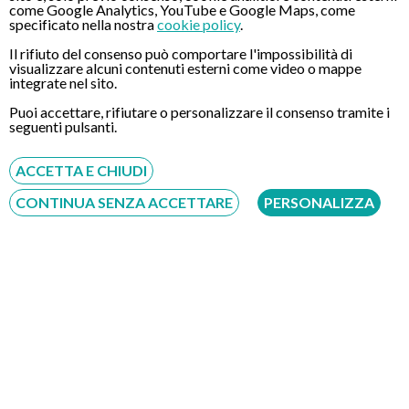
Grazie alle dimensioni ridotte del tubo digerente, potrete
come Google Analytics, YouTube e Google Maps, come
specificato nella nostra
cookie policy
.
evitare anche il senso di soffocamento che invece
generalmente da la gastroscopia classica. Inoltre è stato
Il rifiuto del consenso può comportare l'impossibilità di
confermato da numerosi studi medici che la gastroscopia
visualizzare alcuni contenuti esterni come video o mappe
integrate nel sito.
transnasale elimina molteplici fastidi quali nausea, senso di
soffocamento o conati di vomito.
Puoi accettare, rifiutare o personalizzare il consenso tramite i
seguenti pulsanti.
Infine ricordatevi che grazie a questo esame potrete evitare la
ACCETTA E CHIUDI
sedazione endovenosa, praticamente inutile anche per le
persone più ansiose.
CONTINUA SENZA ACCETTARE
PERSONALIZZA
CONTATTI
Chiamaci