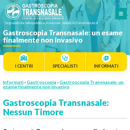
Segnalato da: laRepubblica, IlGiornale, Salute33, ForumSalute.it
Gastroscopia Transnasale: un esame
finalmente non invasivo
I CENTRI
SPECIALISTI
INFORMATI
Informati
›
Gastroscopia
›
Gastroscopia Transnasale: un
esame finalmente non invasivo
Gastroscopia Transnasale:
Nessun Timore