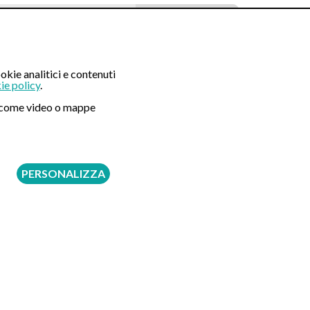
Prenota tramite
Online
Whatsapp
Telefono
150 €
okie analitici e contenuti
ie policy
.
520 €
ni come video o mappe
670 €
PERSONALIZZA
740 €
890 €
940 €
moenia, sarà cura e responsabilità del medico
edica svolge la sola attività di assistenza alla