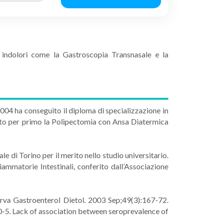
d indolori come la Gastroscopia Transnasale e la
2004 ha conseguito il diploma di specializzazione in
ato per primo la Polipectomia con Ansa Diatermica
 di Torino per il merito nello studio universitario.
ammatorie Intestinali, conferito dall’Associazione
erva Gastroenterol Dietol. 2003 Sep;49(3):167-72.
0-5. Lack of association between seroprevalence of