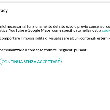
Prestazione
vacy
ici necessari al funzionamento del sito e, solo previo consenso, co
tics, YouTube e Google Maps, come specificato nella nostra
cook
e cosciente
ò comportare l'impossibilità di visualizzare alcuni contenuti ester
e profonda
 personalizzare il consenso tramite i seguenti pulsanti.
CONTINUA SENZA ACCETTARE
 cosciente
 cosciente senza preparazione (Colon Wash)
 profonda
 Medica. Se la prestazione sarà svolta in regime di intra
notazione al CUP aziendale. In tal caso, inoltre, Eccellenza M