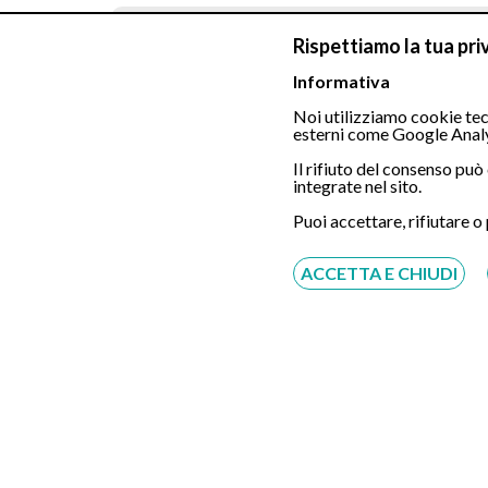
Rispettiamo la tua pri
Informativa
Colon Wash
Noi utilizziamo cookie tecn
esterni come Google Analy
Gastroscopia Tradizionale in sedazion
Il rifiuto del consenso pu
integrate nel sito.
Gastroscopia Tradizionale in sedazion
Puoi accettare, rifiutare o
ACCETTA E CHIUDI
Colonscopia Tradizionale in sedazione
Colonscopia Tradizionale in sedazione
Colonscopia tradizionale in sedazione
N.B. servizio gratuito offerto da Eccellenza
comunicare o far comunicare la richiesta di pre