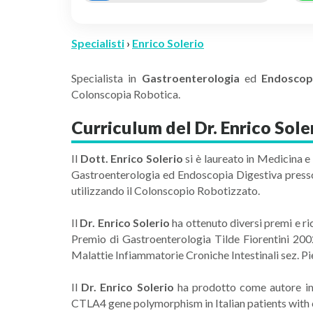
Specialisti
›
Enrico Solerio
Specialista in
Gastroenterologia
ed
Endoscop
Colonscopia Robotica.
Curriculum del Dr. Enrico Sole
Il
Dott. Enrico Solerio
si è laureato in Medicina e
Gastroenterologia ed Endoscopia Digestiva presso
utilizzando il Colonscopio Robotizzato.
Il
Dr. Enrico Solerio
ha ottenuto diversi premi e ri
Premio di Gastroenterologia Tilde Fiorentini 2002
Malattie Infiammatorie Croniche Intestinali sez. P
Il
Dr. Enrico Solerio
ha prodotto come autore impo
CTLA4 gene polymorphism in Italian patients with 