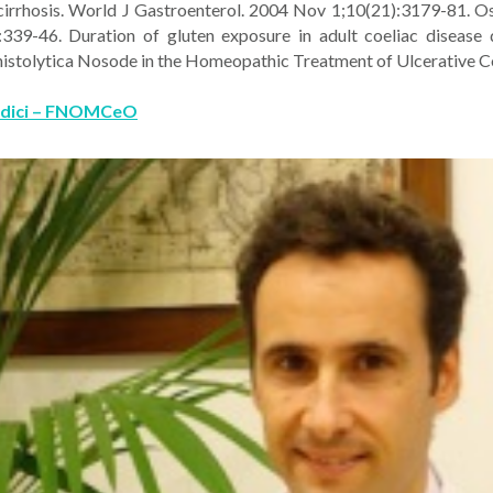
 cirrhosis. World J Gastroenterol. 2004 Nov 1;10(21):3179-81. Ost
):339-46. Duration of gluten exposure in adult coeliac disease
histolytica Nosode in the Homeopathic Treatment of Ulcerative 
Medici – FNOMCeO