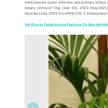
Helicobacter pylori infection and primary biliary
biliary cirrhosis? Dig Liver Dis. 2003 May;35(5
disorders.Gut. 2001 Oct;49(4):502-5. ​Entamoeba 
Verifica su Federazione Nazione Ordine dei 