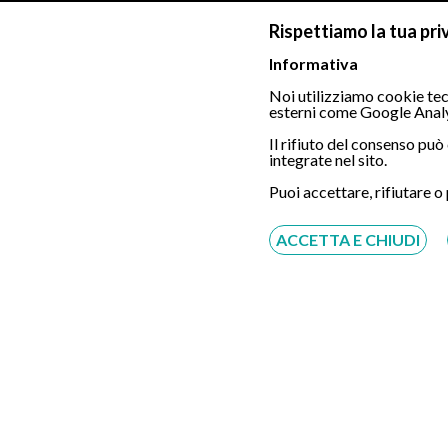
Dott. Enrico S
Rispettiamo la tua pri
Specialista in Gastroen
Transnasale e la Colons
Informativa
Noi utilizziamo cookie tecn
esterni come Google Analy
Il rifiuto del consenso pu
integrate nel sito.
Foto del centro per la Gastro
Puoi accettare, rifiutare o
ACCETTA E CHIUDI