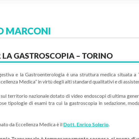
O MARCONI
R LA GASTROSCOPIA – TORINO
estiva e la Gastroenterologia è una struttura medica situata a
ellenza Medica” in virtù degli alti standard qualitativi e di assiste
nti sul territorio nazionale dotato di video endoscopi di ultima g
rose tipologie di esami tra cui la gastroscopia in sedazione, mod
onato da Eccellenza Medica è il
Dott. Enrico Solerio
.
copia Transansale è temporaneamente sospesa, si prega di 