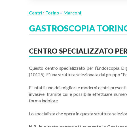
Centri
›
Torino – Marconi
GASTROSCOPIA TORIN
CENTRO SPECIALIZZATO PE
Questo centro specializzato per l’Endoscopia Dig
(10125). E’ una struttura selezionata dal gruppo “Ecc
E’ infatti uno dei migliori e moderni centri prese
invasive, tramite cui è possibile effettuare nume
forma
indolore
.
Lo specialista che opera in questa struttura selezi
N.B. In questo centro attualmente la Gastros