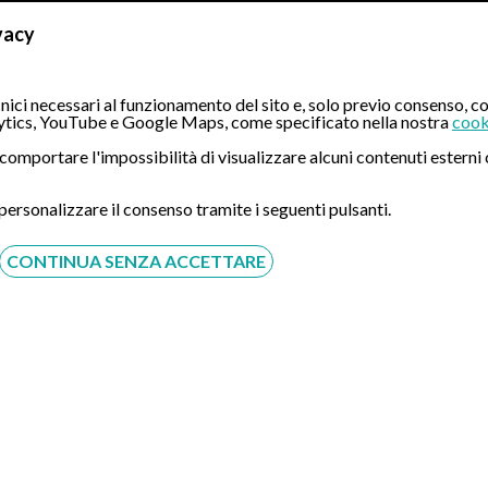
olerio
vacy
terologia ed Endoscopia Digestiva, esperto nell'utilizzo di metod
copia Ro[…]
ici necessari al funzionamento del sito e, solo previo consenso, co
tics, YouTube e Google Maps, come specificato nella nostra
cook
ò comportare l'impossibilità di visualizzare alcuni contenuti ester
scopia Transnasale di Torino – Marconi
 personalizzare il consenso tramite i seguenti pulsanti.
CONTINUA SENZA ACCETTARE