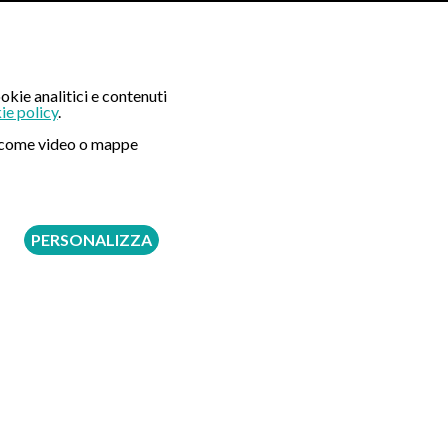
iche innovative ed indolori come la Gastroscopia
okie analitici e contenuti
ie policy
.
ni come video o mappe
PERSONALIZZA