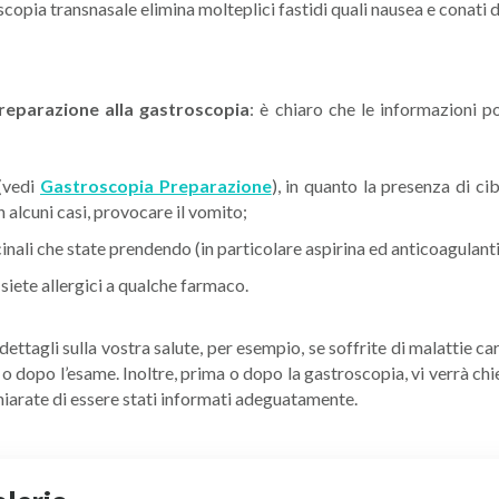
opia transnasale elimina molteplici fastidi quali nausea e conati d
reparazione alla gastroscopia
: è chiaro che le informazioni p
(vedi
Gastroscopia Preparazione
), in quanto la presenza di ci
 alcuni casi, provocare il vomito;
nali che state prendendo (in particolare aspirina ed anticoagulanti
 siete allergici a qualche farmaco.
i dettagli sulla vostra salute, per esempio, se soffrite di malattie 
o dopo l’esame. Inoltre, prima o dopo la gastroscopia, vi verrà chi
iarate di essere stati informati adeguatamente.