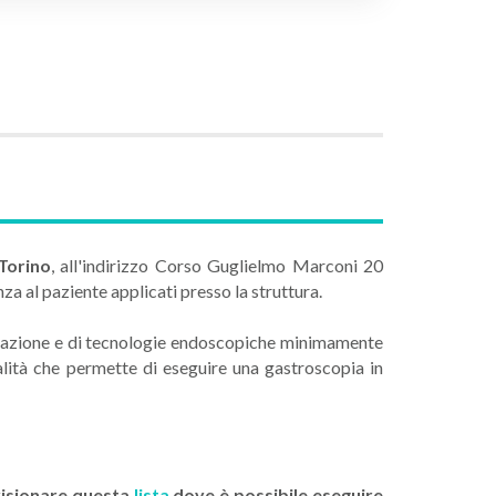
Torino
, all'indirizzo Corso Guglielmo Marconi 20
nza al paziente applicati presso la struttura.
enerazione e di tecnologie endoscopiche minimamente
alità che permette di eseguire una gastroscopia in
visionare questa
lista
dove è possibile eseguire