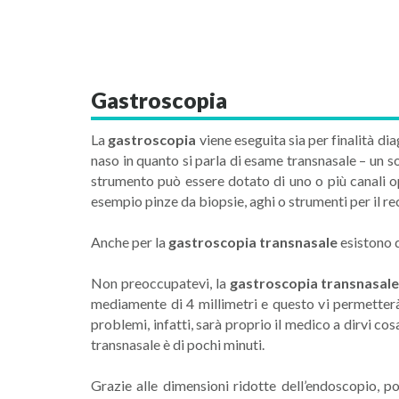
Gastroscopia
La
gastroscopia
viene eseguita sia per finalità d
naso in quanto si parla di esame transnasale – un s
strumento può essere dotato di uno o più canali oper
esempio pinze da biopsie, aghi o strumenti per il re
Anche per la
gastroscopia transnasale
esistono d
Non preoccupatevi, la
gastroscopia transnasal
mediamente di 4 millimetri e questo vi permetterà 
problemi, infatti, sarà proprio il medico a dirvi co
transnasale è di pochi minuti.
Grazie alle dimensioni ridotte dell’endoscopio, p