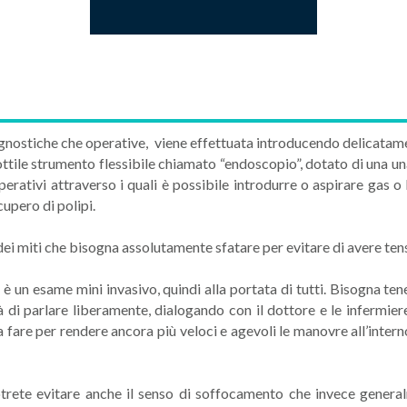
iagnostiche che operative, viene effettuata introducendo delicatamen
ottile strumento flessibile chiamato “endoscopio”, dotato di una un
ativi attraverso i quali è possibile introdurre o aspirare gas o li
cupero di polipi.
ei miti che bisogna assolutamente sfatare per evitare di avere ten
e
è un esame mini invasivo, quindi alla portata di tutti. Bisogna ten
di parlare liberamente, dialogando con il dottore e le infermiere
sa fare per rendere ancora più veloci e agevoli le manovre all’inter
otrete evitare anche il senso di soffocamento che invece general