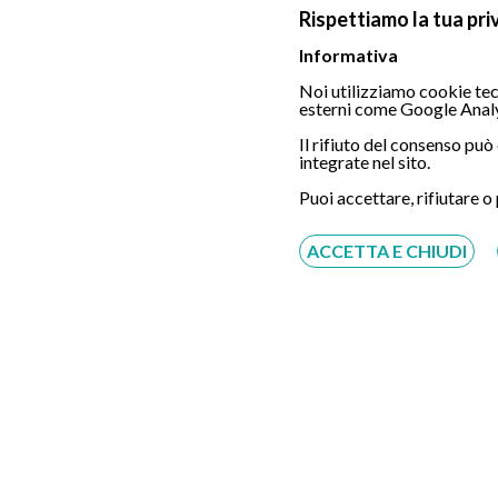
Rispettiamo la tua pri
Informativa
Noi utilizziamo cookie tecn
esterni come Google Analy
Chiamaci
Il rifiuto del consenso pu
integrate nel sito.
Puoi accettare, rifiutare o
ACCETTA E CHIUDI
Servizio disponibile dal Lunedì al Sabato dalle ore
9:00 alle ore 18:00.
Fatti richiamare
Inserisci il tuo numero, ti richiameremo entro 4
ore lavorative:
Acconsento al trattamento dei dati personali ai sensi
del regolamento europeo del 27/04/2016, n. 679 e come
indicato nel documento
normativa sulla privacy
e
cookies