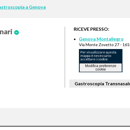
 Gastroscopia a Genova
RICEVE PRESSO:
nari
Genova Montallegro
Via Monte Zovetto 27 - 161
Per visualizzare questa
mappa è necessario
accettare i cookie.
Modifica preferenze
cookie
Gastroscopia Transnasale 