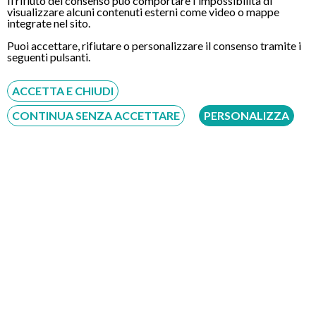
Il rifiuto del consenso può comportare l'impossibilità di
visualizzare alcuni contenuti esterni come video o mappe
integrate nel sito.
Puoi accettare, rifiutare o personalizzare il consenso tramite i
seguenti pulsanti.
CONTATTI
ACCETTA E CHIUDI
CONTINUA SENZA ACCETTARE
PERSONALIZZA
Chiamaci
Servizio disponibile dal Lunedì al Sabato dalle ore 9:00 alle ore 18:00.
Fatti richiamare
Inserisci il tuo numero, ti richiameremo entro 4 ore lavorative:
Acconsento al trattamento dei dati personali ai sensi del regolamento europeo
del 27/04/2016, n. 679 e come indicato nel documento
normativa sulla privacy
e
cookies