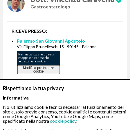
Gastroenterologo
RICEVE PRESSO:
Palermo San Giovanni Apostolo
Via Filippo Brunelleschi 15 - 90145 - Palermo
Per visualizzare questa
mappa è necessario
accettare i cookie.
Modifica preferenze
cookie
Rispettiamo la tua privacy
Gastroscopia Transnasale indolore -
400 €
Informativa
Noi utilizziamo cookie tecnici necessari al funzionamento del
PRENOTA
sito e, solo previo consenso, cookie analitici e contenuti esterni
come Google Analytics, YouTube e Google Maps, come
specificato nella nostra
cookie policy
.