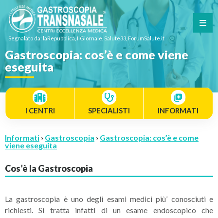
Segnalato da: laRepubblica, IlGiornale, Salute33, ForumSalute.it
Gastroscopia: cos’è e come viene
eseguita
I CENTRI
SPECIALISTI
INFORMATI
Informati
›
Gastroscopia
›
Gastroscopia: cos’è e come
viene eseguita
Cos’è la Gastroscopia
La gastroscopia è uno degli esami medici più’ conosciuti e
richiesti. Si tratta infatti di un esame endoscopico che