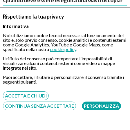
Quando deve essere eseguita una Gastroscopia?
Rispettiamo la tua privacy
Un paziente che presenta di disturbi conclamati e persistenti
quali mal di pancia, problemi di digestione, vomito, diarrea,
Informativa
dolori addominali, è opportuno che chieda un parere medico. In
Noi utilizziamo cookie tecnici necessari al funzionamento del
queste situazioni, il medico curante o lo specialista, potrà
sito e, solo previo consenso, cookie analitici e contenuti esterni
come Google Analytics, YouTube e Google Maps, come
richiedere una Gastroscopia al paziente al fine di avere una
specificato nella nostra
cookie policy
.
diagnosi chiara e completa della situazione clinica. Insieme alla
Il rifiuto del consenso può comportare l'impossibilità di
Gastroscopia potrebbe essere richiesto di eseguire anche una
visualizzare alcuni contenuti esterni come video o mappe
ecografia dell’addome, in modo da avere un quadro
integrate nel sito.
diagnostico ancora più esteso e completo.
Puoi accettare, rifiutare o personalizzare il consenso tramite i
seguenti pulsanti.
Successivamente al referto della Gastroscopia, il medico
fornirà delle procedure di cura differenti e adatte al singolo
ACCETTA E CHIUDI
caso clinico. Ad esempio, se durante una Gastroscopia si
diagnostica:
CONTINUA SENZA ACCETTARE
PERSONALIZZA
Il reflusso Gastroesofageo
: è una delle condizioni più’
comuni fra i pazienti. La cura consiste generalmente in un
periodo di assunzione di farmaci antiacidi, e di un successivo