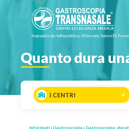
Segnalato da: laRepubblica, IlGiornale, Salute33, Forum
Quanto dura una
I CENTRI
Informati
›
Gastroscopia
›
Gastroscopia: durat