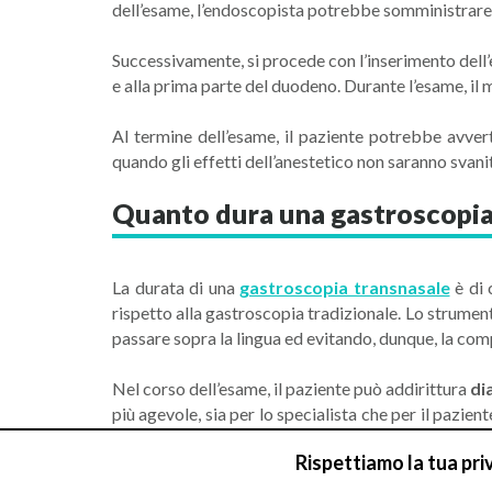
dell’esame, l’endoscopista potrebbe somministrare 
Successivamente, si procede con l’inserimento dell’
e alla prima parte del duodeno. Durante l’esame, il
Al termine dell’esame, il paziente potrebbe avve
quando gli effetti dell’anestetico non saranno svanit
Quanto dura una gastroscopia
La durata di una
gastroscopia transnasale
è di 
rispetto alla gastroscopia tradizionale. Lo strumen
passare sopra la lingua ed evitando, dunque, la com
Nel corso dell’esame, il paziente può addirittura
di
più agevole, sia per lo specialista che per il pazie
sondino ha dimensioni inferiori ai 6 mm.
Rispettiamo la tua pri
Al termine di una gastroscopia transnasale, il pazi