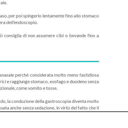
rale.
naso, per poi spingerlo lentamente fino allo stomaco
era dell’endoscopio.
Si consiglia di non assumere cibi o bevande fino a
ansnasale perché considerata molto meno fastidiosa
 narici e raggiunge stomaco, esofago e duodeno senza
dizionale, come vomito e tosse.
modo, la conduzione della gastroscopia diventa molto
uata anche senza sedazione, in virtù del fatto che il
(lavorare, guidare l’auto, mangiare etc.).