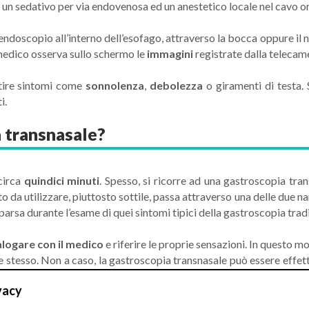
un sedativo per via endovenosa ed un anestetico locale nel cavo o
endoscopio all’interno dell’esofago, attraverso la bocca oppure il 
 medico osserva sullo schermo le
immagini
registrate dalla telecam
rtire sintomi come
sonnolenza
,
debolezza
o giramenti di testa. 
i.
 transnasale?
circa
quindici minuti
. Spesso, si ricorre ad una gastroscopia tr
to da utilizzare, piuttosto sottile, passa attraverso una delle due
parsa durante l’esame di quei sintomi tipici della gastroscopia tra
alogare con il medico
e riferire le proprie sensazioni. In questo 
nte stesso. Non a caso, la gastroscopia transnasale può essere effett
vacy
ente può senza problemi riprendere le proprie
attività quotidiane